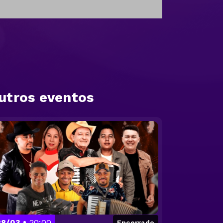
utros eventos
28/03
20:00
Encerrado