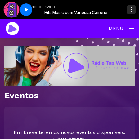
11:00 - 12:00
ssa Cairone
2
Hits music - Parte 2
Hits Music com Vanessa Cairone
MENU
Eventos
Em breve teremos novos eventos disponíveis.