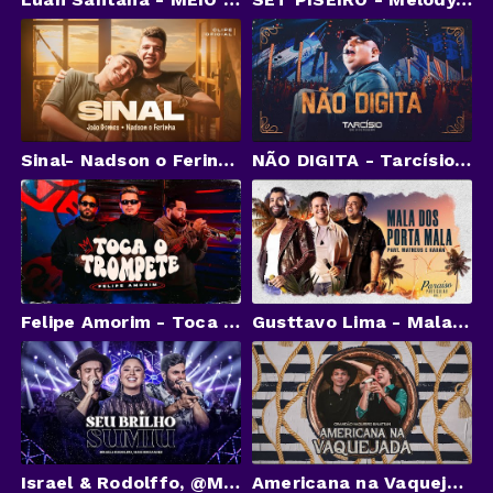
Sinal- Nadson o Ferinha Ft. João Gomes (CLIPE OFICIAL)
NÃO DIGITA - Tarcísio do Acordeon (DVD Nossa História)
Felipe Amorim - Toca o Trompete (Vai Caio Djay) (Clipe Oficial)
Gusttavo Lima - Mala dos Porta Mala part. Matheus e Kauan | DVD Paraíso Particular
Israel & Rodolffo, @MariFernandez - Seu Brilho Sumiu (Let's Bora)
Americana na Vaquejada (Clipe Oficial) - Grandão Vaqueiro, Nattan