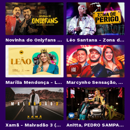
Novinha do Onlyfans (Clipe Oficial) - Xand Avião e Kadu Martins
Léo Santana - Zona de Perigo (Clipe Oficial)
Marília Mendonça - Leão - Decretos Reais
Marcynho Sensação, Piseiro Do Barão e MC KL - Sexta Feira é Dia De Curtição (Love Funk)
Xamã - Malvadão 3 (Prod. DJ Gustah & Neobeats)
Anitta, PEDRO SAMPAIO - NO CHÃO NOVINHA (Official Music Video)