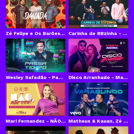
Zé Felipe e Os Barões Da Pisadinha - Senta Danada (Videoclipe Oficial)
Carinha de BBzinha - Anderson Rodrigues e Nattan (Clipe Oficial) [Part. Orlandinho e Innessa Pontes]
Wesley Safadão - Passatempo (Clipe Oficial)
Disco Arranhado - Malu Remix Dj Lucas Beat (Clip Oficial)
Mari Fernandez - NÃO, NÃO VOU (Passa Lá em Casa) - Video Oficial
Matheus & Kauan, Zé Vaqueiro - Vagabundo