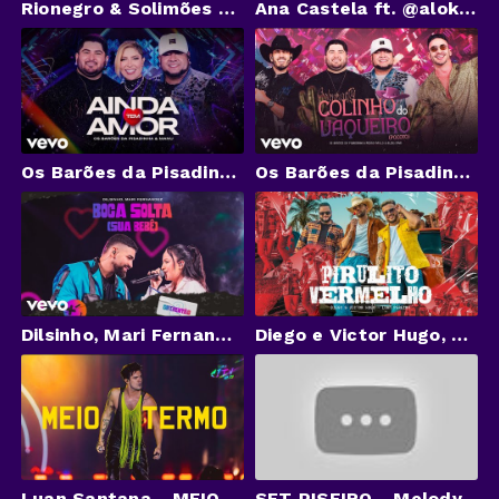
Rionegro & Solimões feat. @maiaramaraisaoficial - Isso é Coisa de Quem Quer Voltar (Vídeo Oficial)
Ana Castela ft. @alok, @OficialHungria - Lua (DVD Boiadeira Internacional)
Os Barões da Pisadinha, Manu - Ainda Tem Amor (Ao Vivo)
Os Barões da Pisadinha, Pedro Paulo & Alex - Colinho do Vaqueiro (Pocotó) (Ao Vivo)
Dilsinho, Mari Fernandez - Boca Solta (Sua Bebê) (Ao Vivo)
Diego e Victor Hugo, Luan Pereira - Pirulito Vermelho (Clipe Oficial)
Luan Santana - MEIO TERMO (LUAN CITY 2.0)
SET PISEIRO - Melody, Anny Vitoria, Paulo Pires, Nayara Yumi, Danny, Luiz, Vitor, Barão e Maninho