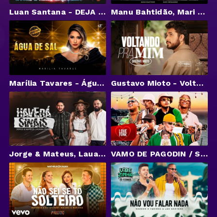
Luan Santana - DEJA VU (part. Ana Castela)
Manu Bahtidão, Mari Fernandez - Abismo (Video Oficial)
Marília Tavares - Água de Sal (Abertura) - Maturidade EP 01
Gustavo Mioto - Voltando Pra Mim (Clipe Oficial)
Jorge & Mateus, Lauana Prado - Haverá Sinais (Clipe Oficial)
VAMO DE PAGODIN / SAMBA DE MALANDRO - DJ WN, DJ GM, MC Paulin da Capital, Ryan SP, Piedro e Daniel