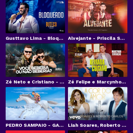
Gusttavo Lima - Bloqueado (Buteco In Boston)
Alvejante - Priscila Senna e Zé Vaqueiro
Zé Neto e Cristiano - VOCÊ BEBERIA OU NÃO BEBERIA? - DVD Chaaama
Zé Felipe e Marcynho Sensação - Revoada No Colchão (Videoclipe Oficial)
PEDRO SAMPAIO - GALOPA
Liah Soares, Roberto Carlos - A Cor do Amor