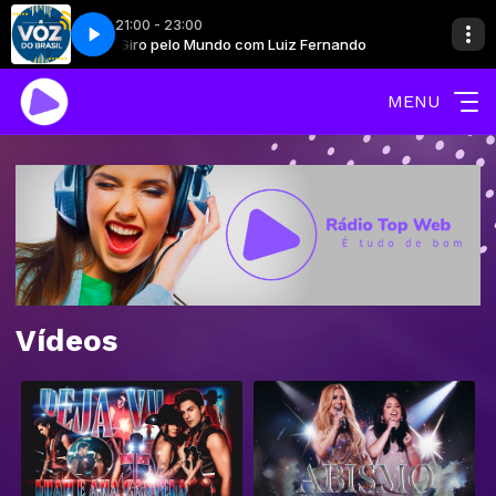
21:00 - 23:00
ando
Giro pelo Mundo com Luiz Fernando
A Voz do Brasil - Completo
Love Hits com Vanessa Cairone
MENU
Vídeos