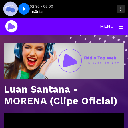
02:30 - 06:00
rte 03
Insônia
Insônia
Insônia - Parte 03
MENU
Luan Santana -
MORENA (Clipe Oficial)