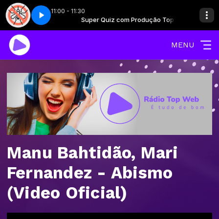
11:00 - 11:30
rodução Top
samba
Super Quiz com Produção Top
Dengue - Jingle samba
MENU
Manu Bahtidão, Mari
Fernandez - Abismo
(Video Oficial)