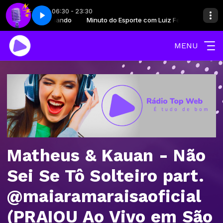
06:30 - 23:30
te com Luiz Fernando
arte 3
er Pires
Minuto do Esporte com Luiz Fernando
Jovem guarda - Parte 3
Emoções com Roger Pires
MENU
Matheus & Kauan - Não
Sei Se Tô Solteiro part.
@maiaramaraisaoficial
(PRAIOU Ao Vivo em São