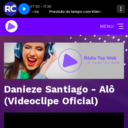
07:30 - 11:30
po com Kleber Sales
 Carlos) - Parte 2
el com Produção Top
Previsão do tempo com Kleber Sales
Emoções (Roberto Carlos) - Parte 2
Momento Saudável com Produção Top
MENU
Danieze Santiago - Alô
(Videoclipe Oficial)