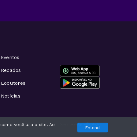
Eventos
Recados
Locutores
Notícias
 como você usa o site. Ao
Com a tecnologia
Entendi