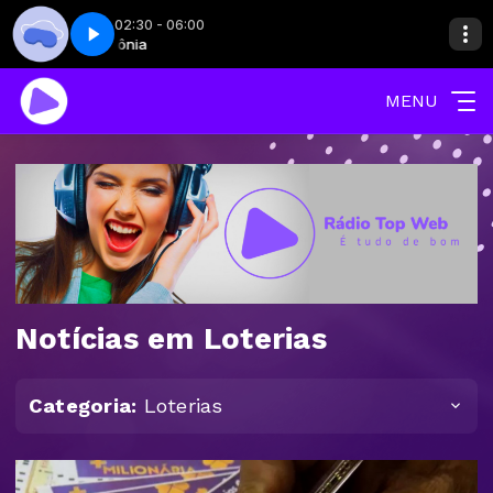
02:30 - 06:00
9
nsônia
Insônia
Insônia - Parte 09
MENU
Notícias em Loterias
Categoria:
Loterias