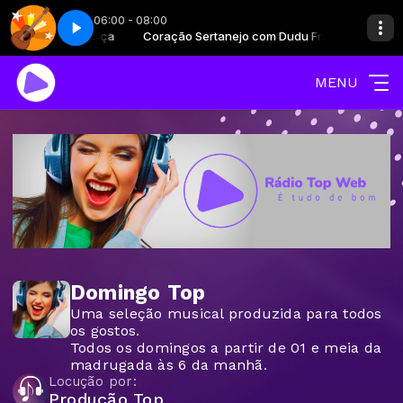
06:00 - 08:00
jo com Dudu França
 - Parte 2
Coração Sertanejo com Dudu França
Coração sertanejo - Parte 2
MENU
Domingo Top
Uma seleção musical produzida para todos
os gostos.
Todos os domingos a partir de 01 e meia da
madrugada às 6 da manhã.
Locução por:
Produção Top