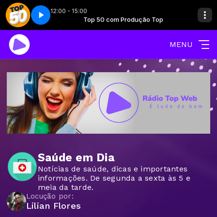
12:00 - 15:00
odução Top
arte 01
Top 50 - Parte 01
Top 50 com Produção Top
MENU
Saúde em Dia
Notícias de saúde, dicas e importantes
informações. De segunda a sexta às 5 e
meia da tarde.
Locução por:
Lilian Flores