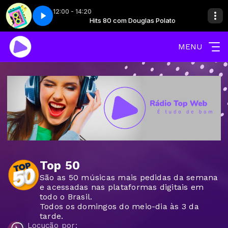
12:00 - 14:20
uglas Polato
 Parte 1
Hits 80 - Parte 1
Hits 80 com Douglas Polato
MENU
Top 50
São as 50 músicas mais pedidas da semana
e acessadas nas plataformas digitais em
todo o Brasil.
Todos os domingos do meio-dia às 3 da
tarde.
Locução por: