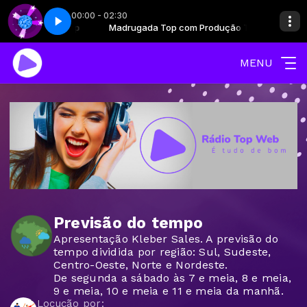
00:00 - 02:30
om Produção Top
de novo - Parte 6
Madrugada Top com Produção Top
Vale a pena ouvir de novo - Parte 6
MENU
Previsão do tempo
Apresentação Kleber Sales. A previsão do
tempo dividida por região: Sul, Sudeste,
Centro-Oeste, Norte e Nordeste.
De segunda a sábado às 7 e meia, 8 e meia,
9 e meia, 10 e meia e 11 e meia da manhã.
Locução por: