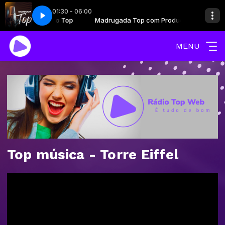
01:30 - 06:00
Top com Produção Top
- DESDE 1997
Madrugada Top com Produção Top
RADIOS NET - DESDE 1997
MENU
Top música - Torre Eiffel