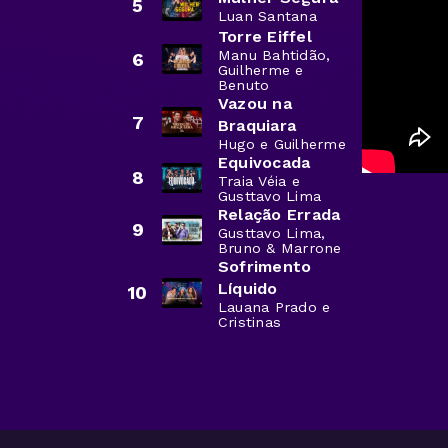
5
Luan Santana
Torre Eiffel
Manu Bahtidão,
6
Guilherme e
Benuto
Vazou na
7
Braquiara
Hugo e Guilherme
Equivocada
8
Traia Véia e
Gusttavo Lima
Relação Errada
9
Gusttavo Lima,
Bruno & Marrone
Sofrimento
Líquido
10
Lauana Prado e
Cristinas