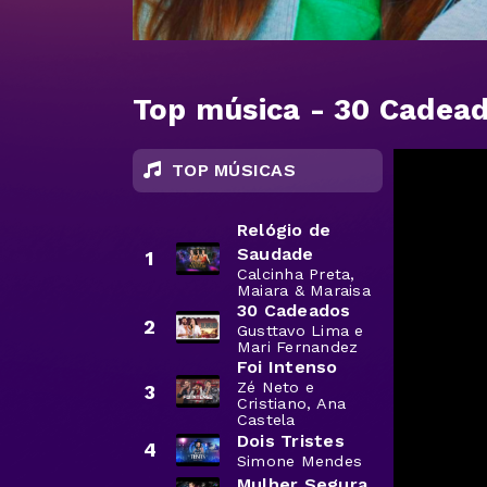
Top música - 30 Cadea
TOP MÚSICAS
Relógio de
Saudade
1
Calcinha Preta,
Maiara & Maraisa
30 Cadeados
2
Gusttavo Lima e
Mari Fernandez
Foi Intenso
Zé Neto e
3
Cristiano, Ana
Castela
Dois Tristes
4
Simone Mendes
Mulher Segura